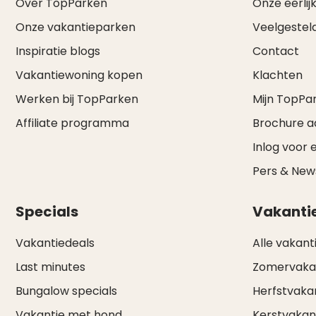
Over TopParken
Onze eerlijk
Onze vakantieparken
Veelgestel
Inspiratie blogs
Contact
Vakantiewoning kopen
Klachten
Werken bij TopParken
Mijn TopPa
Affiliate programma
Brochure 
Inlog voor 
Pers & Ne
Specials
Vakanti
Vakantiedeals
Alle vakant
Last minutes
Zomervaka
Bungalow specials
Herfstvaka
Vakantie met hond
Kerstvakan