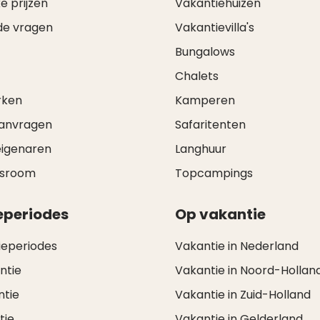
e prijzen
Vakantiehuizen
de vragen
Vakantievilla's
Bungalows
Chalets
rken
Kamperen
aanvragen
Safaritenten
eigenaren
Langhuur
wsroom
Topcampings
eperiodes
Op vakantie
ieperiodes
Vakantie in Nederland
ntie
Vakantie in Noord-Hollan
ntie
Vakantie in Zuid-Holland
tie
Vakantie in Gelderland