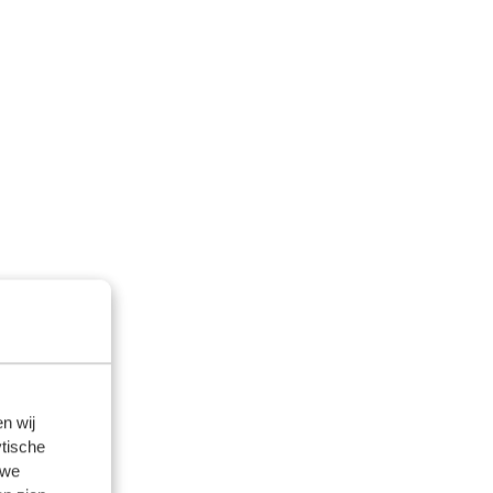
n wij
tische
 we