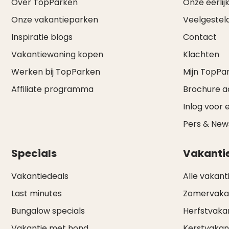
Over TopParken
Onze eerlijk
Onze vakantieparken
Veelgestel
Inspiratie blogs
Contact
Vakantiewoning kopen
Klachten
Werken bij TopParken
Mijn TopPa
Affiliate programma
Brochure 
Inlog voor 
Pers & Ne
Specials
Vakanti
Vakantiedeals
Alle vakant
Last minutes
Zomervaka
Bungalow specials
Herfstvaka
Vakantie met hond
Kerstvakan