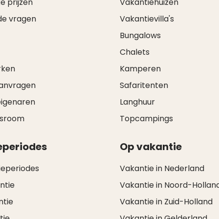
e prijzen
Vakantiehuizen
de vragen
Vakantievilla's
Bungalows
Chalets
rken
Kamperen
aanvragen
Safaritenten
eigenaren
Langhuur
wsroom
Topcampings
eperiodes
Op vakantie
ieperiodes
Vakantie in Nederland
ntie
Vakantie in Noord-Hollan
ntie
Vakantie in Zuid-Holland
tie
Vakantie in Gelderland