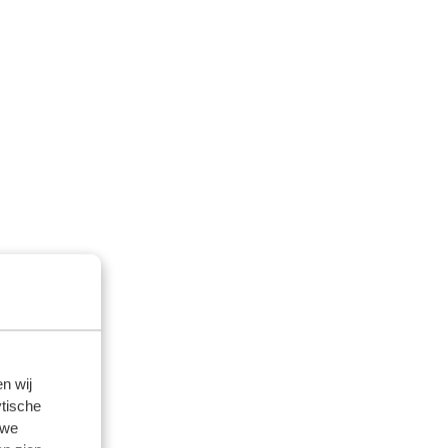
n wij
tische
 we