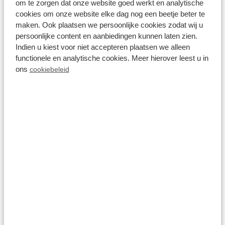
om te zorgen dat onze website goed werkt en analytische
Diverse indoor en outdoor faciliteiten
cookies om onze website elke dag nog een beetje beter te
maken. Ook plaatsen we persoonlijke cookies zodat wij u
vr 7 mei - ma 10 mei
persoonlijke content en aanbiedingen kunnen laten zien.
3 nachten
Vanaf:
Indien u kiest voor niet accepteren plaatsen we alleen
371
2 gasten
functionele en analytische cookies. Meer hierover leest u in
ons
cookiebeleid
Bekijk accommodaties
Bekijk vakantiepark