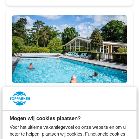
Resort Bosvallei
Ede,
Gelderland
Familiepark in de Veluwse bossen
Mogen wij cookies plaatsen?
Voor het ultieme vakantiegevoel op onze website en om u
Vakantiehuizen, kampeerplaatsen en
beter te helpen, plaatsen wij cookies. Functionele cookies
safaritenten