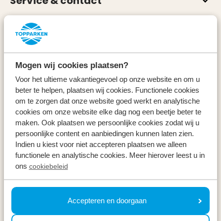
Service & contact
Types
Specials
Mogen wij cookies plaatsen?
Vakantieperiodes
Voor het ultieme vakantiegevoel op onze website en om u
beter te helpen, plaatsen wij cookies. Functionele cookies
om te zorgen dat onze website goed werkt en analytische
Op vakantie
cookies om onze website elke dag nog een beetje beter te
maken. Ook plaatsen we persoonlijke cookies zodat wij u
Meld u aan voor onze nieuwsbrief
persoonlijke content en aanbiedingen kunnen laten zien.
Indien u kiest voor niet accepteren plaatsen we alleen
Ontvang, net als 100.000 anderen, inspiratie over de
functionele en analytische cookies. Meer hierover leest u in
mooiste omgevingen, fijnste weekenden weg en de
ons
cookiebeleid
beste prijzen ⤵
Uw e-mailadres *
Accepteren en doorgaan