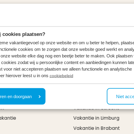
rken
Kamperen
aanvragen
Safaritenten
eigenaren
Langhuur
 cookies plaatsen?
wsroom
Topcampings
tieme vakantiegevoel op onze website en om u beter te helpen, plaatse
nctionele cookies om te zorgen dat onze website goed werkt en analy
eperiodes
Op vakantie
onze website elke dag nog een beetje beter te maken. Ook plaatsen
 cookies zodat wij u persoonlijke content en aanbiedingen kunnen late
ieperiodes
Vakantie in Nederland
st voor niet accepteren plaatsen we alleen functionele en analytische
er hierover leest u in ons
cookiebeleid
ntie
Vakantie in Noord-Hollan
ntie
Vakantie in Zuid-Holland
ren en doorgaan
Niet acc
tie
Vakantie in Gelderland
uw
Vakantie in Utrecht
akantie
Vakantie in Limburg
Vakantie in Brabant