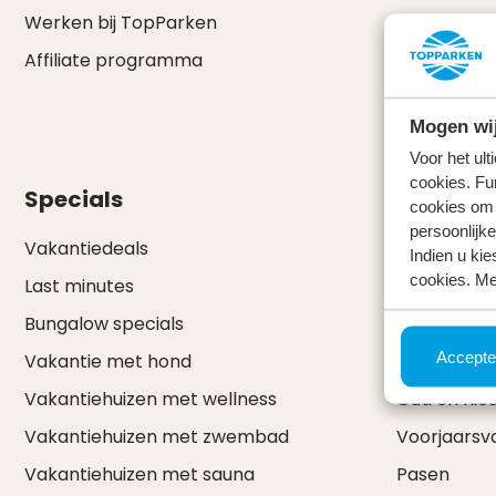
Werken bij TopParken
Mijn TopPa
Affiliate programma
Brochure 
Inlog voor 
Mogen wij
Pers & Ne
Voor het ul
cookies. Fu
Specials
Vakanti
cookies om 
persoonlijke
Vakantiedeals
Alle vakant
Indien u kie
cookies. Me
Last minutes
Zomervaka
Bungalow specials
Herfstvaka
Accepte
Vakantie met hond
Kerstvakan
Vakantiehuizen met wellness
Oud en nie
Vakantiehuizen met zwembad
Voorjaarsv
Vakantiehuizen met sauna
Pasen