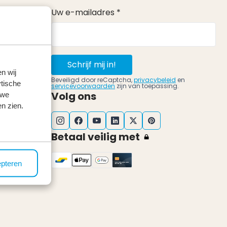
Uw e-mailadres *
Schrijf mij in!
n wij
Beveiligd door reCaptcha,
privacybeleid
en
tische
servicevoorwaarden
zijn van toepassing.
Volg ons
 we
n zien.
d
Betaal veilig met
epteren