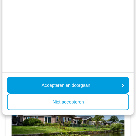
Diverse indoor en outdoor faciliteiten
vr 26 maart - di 30 maart
4 nachten
Vanaf:
448
2 gasten
Bekijk accommodaties
Bekijk vakantiepark
Accepteren en doorgaan
Niet accepteren