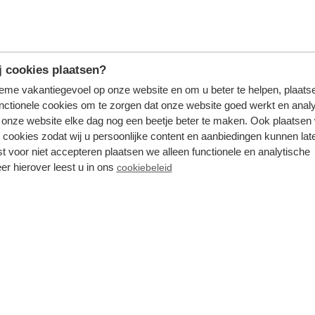
Marsja
8
 cookies plaatsen?
12 uur geleden
tieme vakantiegevoel op onze website en om u beter te helpen, plaatse
nctionele cookies om te zorgen dat onze website goed werkt en analy
Volwassene(n) met
onze website elke dag nog een beetje beter te maken. Ook plaatsen
kind(eren)
 cookies zodat wij u persoonlijke content en aanbiedingen kunnen late
st voor niet accepteren plaatsen we alleen functionele en analytische
Recreatiepark het Esmeer
er hierover leest u in ons
cookiebeleid
Mooie omgeving, speeltuin en
recreatieplas.