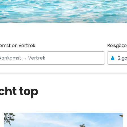
Reisgeze
omst en vertrek
Reisgez
2 g
cht top