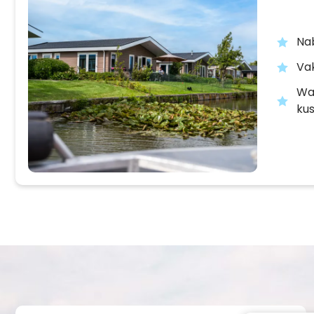
Na
Vak
Wa
kus