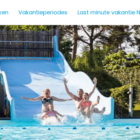
ken
Vakantieperiodes
Last minute vakantie 