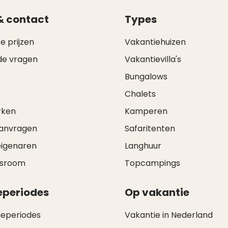
& contact
Types
e prijzen
Vakantiehuizen
de vragen
Vakantievilla's
Bungalows
Chalets
rken
Kamperen
aanvragen
Safaritenten
eigenaren
Langhuur
wsroom
Topcampings
eperiodes
Op vakantie
ieperiodes
Vakantie in Nederland