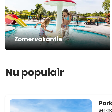
Zomervakantie
Nu populair
Par
Berkho