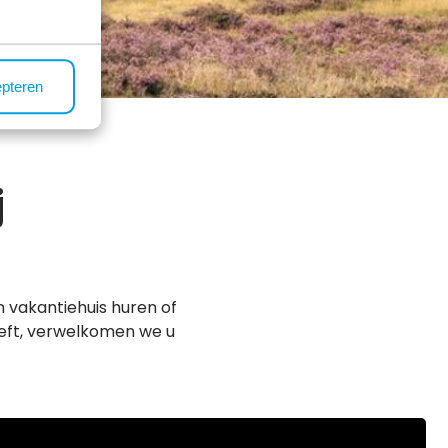
epteren
j
n vakantiehuis huren of
eeft, verwelkomen we u