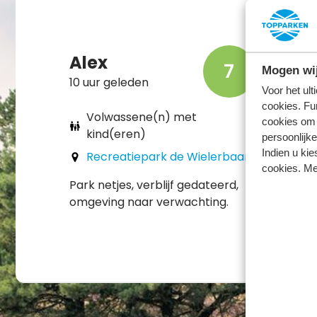
Alex
7
Mogen wij
10 uur geleden
Voor het ul
cookies. Fu
Volwassene(n) met
cookies om 
kind(eren)
persoonlijke
Indien u kie
Recreatiepark de Wielerbaan
cookies. Me
Park netjes, verblijf gedateerd,
omgeving naar verwachting.