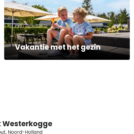
Vakantie met het gezin
k Westerkogge
ut,
Noord-Holland