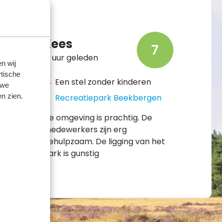
Kees
7
13 uur geleden
n wij
tische
Een stel zonder kinderen
 we
n zien.
Recreatiepark Beekbergen
De omgeving is prachtig. De
medewerkers zijn erg
behulpzaam. De ligging van het
park is gunstig