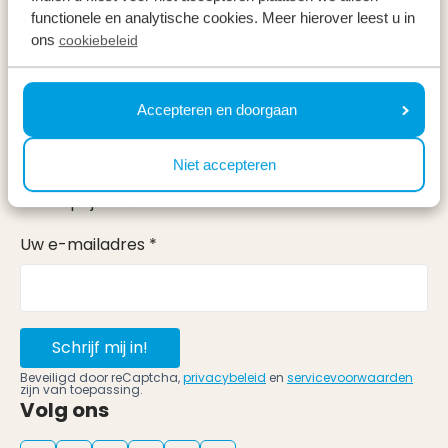
Vakantieperiodes
functionele en analytische cookies. Meer hierover leest u in
ons
cookiebeleid
Op vakantie
Meld u aan voor onze nieuwsbrief
Accepteren en doorgaan
Ontvang, net als 100.000 anderen, inspiratie over de
Niet accepteren
mooiste omgevingen, fijnste weekenden weg en de
beste prijzen ⤵
Uw e-mailadres *
Schrijf mij in!
Beveiligd door reCaptcha,
privacybeleid
en
servicevoorwaarden
zijn van toepassing.
Volg ons