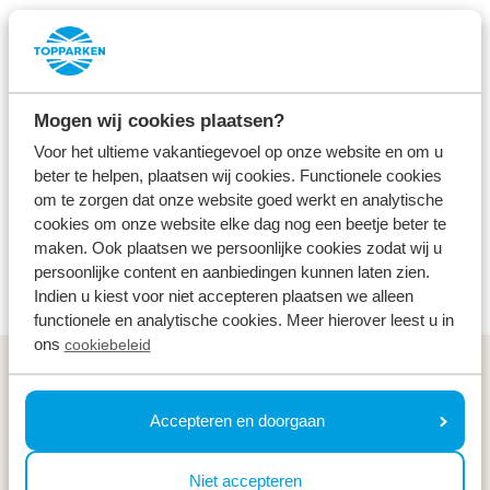
of the Veluwe forests.
On holiday
Mogen wij cookies plaatsen?
Voor het ultieme vakantiegevoel op onze website en om u
Meanwhile, we are working hard to get all our parks
beter te helpen, plaatsen wij cookies. Functionele cookies
om te zorgen dat onze website goed werkt en analytische
Green Key certified.
cookies om onze website elke dag nog een beetje beter te
maken. Ook plaatsen we persoonlijke cookies zodat wij u
persoonlijke content en aanbiedingen kunnen laten zien.
Duurzaam ondernemen
Indien u kiest voor niet accepteren plaatsen we alleen
functionele en analytische cookies. Meer hierover leest u in
ons
cookiebeleid
Algemeen
Accepteren en doorgaan
Service & contact
Niet accepteren