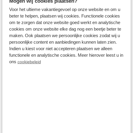
met mooie natuur. Een bezoek aan het
Mogen wij cookies plaatsen?
Voor het ultieme vakantiegevoel op onze website en om u
Drielandenpunt kan uiteraard niet uitblijven, u kunt
beter te helpen, plaatsen wij cookies. Functionele cookies
hier het gehele jaar naar toe. Op en rondom het
om te zorgen dat onze website goed werkt en analytische
Drielandenpunt zijn verschillende activiteiten te
cookies om onze website elke dag nog een beetje beter te
maken. Ook plaatsen we persoonlijke cookies zodat wij u
ondernemen.
persoonlijke content en aanbiedingen kunnen laten zien.
Indien u kiest voor niet accepteren plaatsen we alleen
Route 5 - Wielrenroute -
functionele en analytische cookies. Meer hierover leest u in
Architectuur in Limburg (68
ons
cookiebeleid
km)
Ontdek met deze
wielrenroute
diverse
hoogtepunten van de Limburgse architectuur uit de
12e tot 20e eeuw. Zo passeert u onderweg de Reus
van Schimmert. Deze 38 meter hoge watertoren
van Schimmert, naar hand van architect Jos