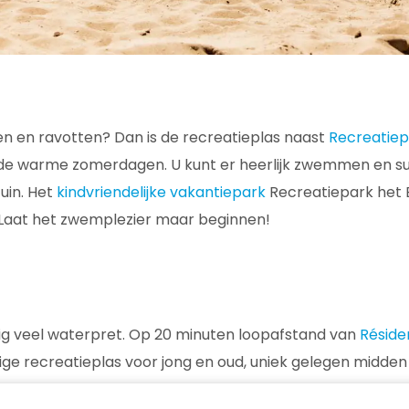
n en ravotten? Dan is de recreatieplas naast
Recreatiep
p de warme zomerdagen. U kunt er heerlijk zwemmen en 
tuin. Het
kindvriendelijke vakantiepark
Recreatiepark het E
. Laat het zwemplezier maar beginnen!
ndig veel waterpret. Op 20 minuten loopafstand van
Réside
ige recreatieplas voor jong en oud, uniek gelegen midde
en en eten bij het Strandhuys behoren allemaal tot de mo