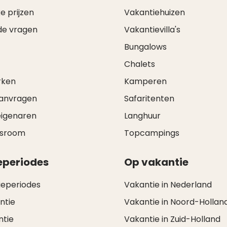
e prijzen
Vakantiehuizen
de vragen
Vakantievilla's
Bungalows
Chalets
rken
Kamperen
aanvragen
Safaritenten
eigenaren
Langhuur
wsroom
Topcampings
eperiodes
Op vakantie
ieperiodes
Vakantie in Nederland
ntie
Vakantie in Noord-Hollan
ntie
Vakantie in Zuid-Holland