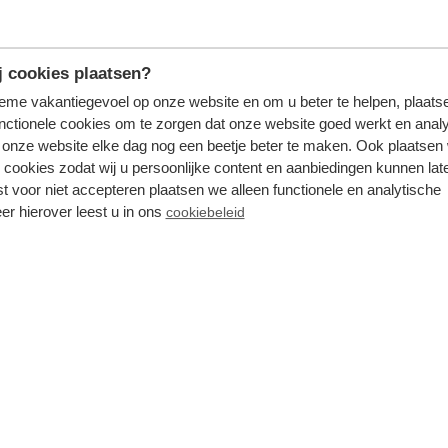
ld of het voetbalveldje.
 cookies plaatsen?
tieme vakantiegevoel op onze website en om u beter te helpen, plaatse
nctionele cookies om te zorgen dat onze website goed werkt en analy
 De Zevenhuizerplas in de buurt van Rotterdam. Dé plek
onze website elke dag nog een beetje beter te maken. Ook plaatsen
an een verkoelend drankje op het terras. Naast een heerli
 cookies zodat wij u persoonlijke content en aanbiedingen kunnen late
st voor niet accepteren plaatsen we alleen functionele en analytische
rc de IJsselhoeve
. Extra fijn is dat u er gratis kunt parkere
er hierover leest u in ons
cookiebeleid