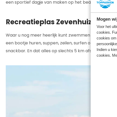
een sportief dagje van maken op het beachvolleybalve
Mogen wij
Recreatieplas Zevenhuizerplas
Voor het ul
cookies. Fu
Waar u nog meer heerlijk kunt zwemmen in Nederland?
cookies om 
een bootje huren, suppen, zeilen, surfen of genieten v
persoonlijke
Indien u kie
snackbar. En dat alles op slechts 5 km afstand van
Pa
cookies. Me