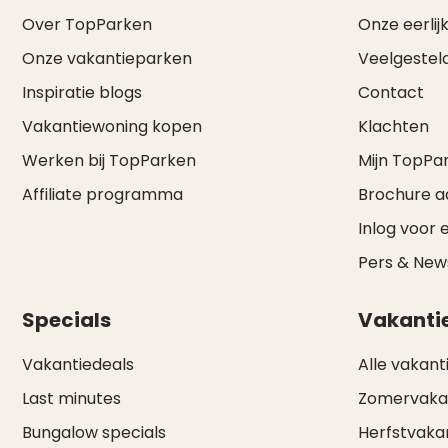
Over TopParken
Onze eerlijk
Onze vakantieparken
Veelgestel
Inspiratie blogs
Contact
Vakantiewoning kopen
Klachten
Werken bij TopParken
Mijn TopPa
Affiliate programma
Brochure 
Inlog voor 
Pers & Ne
Specials
Vakanti
Vakantiedeals
Alle vakant
Last minutes
Zomervaka
Bungalow specials
Herfstvaka