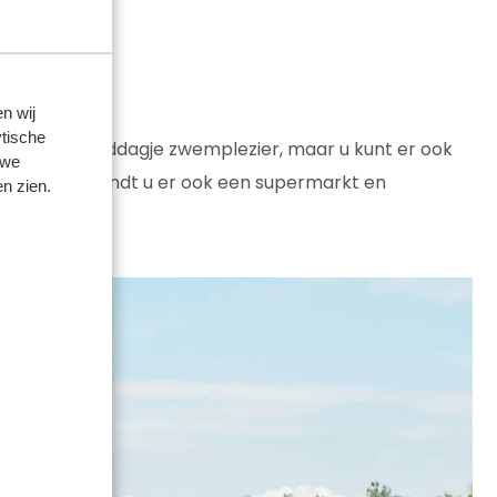
n wij
tische
 voor een middagje zwemplezier, maar u kunt er ook
 we
jk ligstrand vindt u er ook een supermarkt en
n zien.
n!