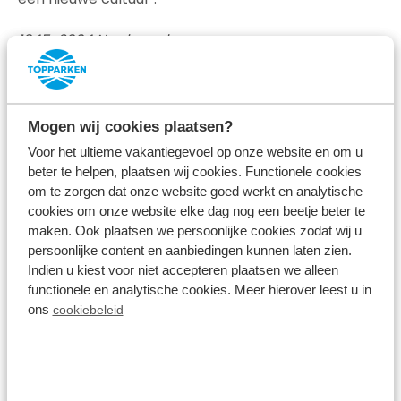
1945-2004 Na de oorlog
Na de bevrijding is het kamphuis tijdelijk bezet door
de Canadezen en daarna teruggegeven aan de
Mogen wij cookies plaatsen?
vakbond. De jeugdbeweging van de bond hield op
Voor het ultieme vakantiegevoel op onze website en om u
te bestaan en vanaf de jaren '60 begon het
beter te helpen, plaatsen wij cookies. Functionele cookies
individueel kamperen op het landgoed. Het ging
om te zorgen dat onze website goed werkt en analytische
cookies om onze website elke dag nog een beetje beter te
goed met het steeds populairder wordende park
maken. Ook plaatsen we persoonlijke cookies zodat wij u
en in 1984 werd de Scheleberg zelfs uitgebreid met
persoonlijke content en aanbiedingen kunnen laten zien.
een hotel, conferentieoord en een restaurant.
Indien u kiest voor niet accepteren plaatsen we alleen
functionele en analytische cookies. Meer hierover leest u in
2004 - heden De start van TopParken
ons
cookiebeleid
In 2004 verkocht de vakbond Landgoed de
Scheleberg aan Janus Bergervoet. Landgoed de