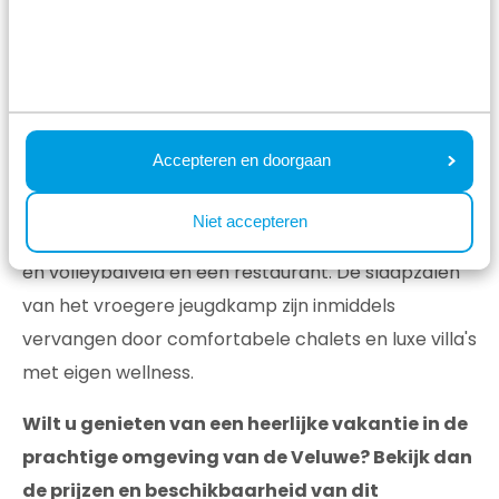
Scheleberg werd een van de eerste
vakantieparken van TopParken. Hier is
tegenwoordig nog altijd het hoofdkantoor
gevestigd van het familiebedrijf. Het vakantiepark
heeft een sprookjesachtige uitstraling dankzij een
Accepteren en doorgaan
statige oprijlaan en bosrijke omgeving. Ook
beschikt het vakantiepark over diverse faciliteiten
Niet accepteren
zoals een buitenzwembad met ligweide, een voet-
en volleybalveld en een restaurant. De slaapzalen
van het vroegere jeugdkamp zijn inmiddels
vervangen door comfortabele chalets en luxe villa's
met eigen wellness.
Wilt u genieten van een heerlijke vakantie in de
prachtige omgeving van de Veluwe? Bekijk dan
de prijzen en beschikbaarheid van dit