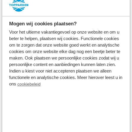
Stadswandeling Rotterdam |
10 km
Mogen wij cookies plaatsen?
Voor het ultieme vakantiegevoel op onze website en om u
De bruisende stad Rotterdam is dé plek voor een
beter te helpen, plaatsen wij cookies. Functionele cookies
leuke
stadswandeling
van zo'n 10 km, met als start-
om te zorgen dat onze website goed werkt en analytische
cookies om onze website elke dag nog een beetje beter te
en eindpunt het Stationsplein. De wandeling leidt u
maken. Ook plaatsen we persoonlijke cookies zodat wij u
langs de highlights van Rotterdam: de haven,
persoonlijke content en aanbiedingen kunnen laten zien.
Erasmusbrug, skyline, Euromast, kubuswoningen en
Indien u kiest voor niet accepteren plaatsen we alleen
functionele en analytische cookies. Meer hierover leest u in
markthal. En wie van shoppen houdt, zit hier 100%
ons
cookiebeleid
goed. Loop tijdens de wandeling even een grote
modeketen of leuk boetiekje binnen.
Bekijk ons aanbod nabij Rotterdam