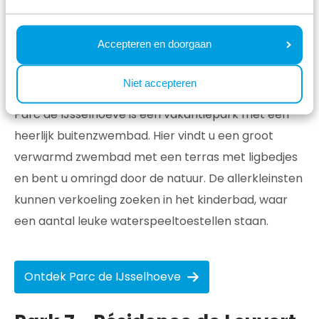
Ontdek Park Westerkogge
Accepteren en doorgaan
Park 6 - Parc de IJsselhoeve
Niet accepteren
Parc de IJsselhoeve is een vakantiepark met een
heerlijk buitenzwembad. Hier vindt u een groot
verwarmd zwembad met een terras met ligbedjes
en bent u omringd door de natuur. De allerkleinsten
kunnen verkoeling zoeken in het kinderbad, waar
een aantal leuke waterspeeltoestellen staan.
Ontdek Parc de IJsselhoeve