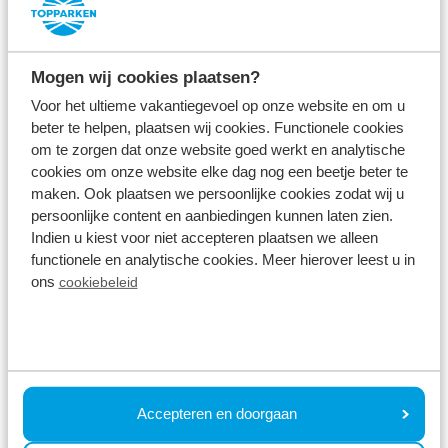
Huidkanker is met afstand de meest voorkomende
vorm van kanker en wordt veroorzaakt door
Mogen wij cookies plaatsen?
overmatige blootstelling aan UV-straling. Stichting
Voor het ultieme vakantiegevoel op onze website en om u
Veilig buiten in de zon is van mening dat insmeren
beter te helpen, plaatsen wij cookies. Functionele cookies
om te zorgen dat onze website goed werkt en analytische
tegen zonschade net zo normaal moet worden als
cookies om onze website elke dag nog een beetje beter te
tandenpoetsen. De stichting heeft als doelstelling
maken. Ook plaatsen we persoonlijke cookies zodat wij u
persoonlijke content en aanbiedingen kunnen laten zien.
om minimaal 10.000 buitenplaatsen in Nederland te
Indien u kiest voor niet accepteren plaatsen we alleen
voorzien van geautomatiseerde dispensers met
functionele en analytische cookies. Meer hierover leest u in
gratis zonnebrand, waaronder de vakantieparken
ons
cookiebeleid
van TopParken.
Accepteren en doorgaan