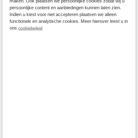
maken. Ook plaatsen we persoonlijke cookies zodat wij u
persoonlijke content en aanbiedingen kunnen laten zien.
Indien u kiest voor niet accepteren plaatsen we alleen
functionele en analytische cookies. Meer hierover leest u in
ons
cookiebeleid
Naast het zwembad bevindt zicht een gloednieuwe
speeltuin en een speciale voetbalkooi. Gelukkig
hebben wij de meegenomen op vakantie. De rest
van de middag hebben we geen omkijken meer
naar de jongens. Er zijn nog veel andere kinderen
dus het eerste partijtje voetbal is al snel begonnen.
Omdat de speeltuin naast het zwembad ligt kunnen
wij gelukkig nog wel een oogje in het zeil houden.