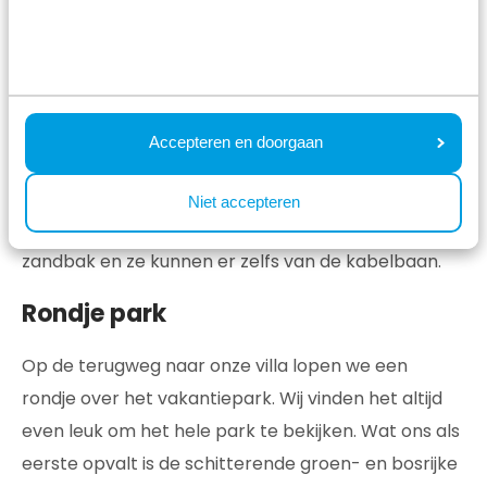
Met deze temperaturen zijn een verkoelend ijsje of
een verfrissend drankje geen overbodige luxe.
Gelukkig is er een snackcorner naast het zwembad.
De nieuwe speeltuin is trouwens een aparte
Accepteren en doorgaan
vermelding waard. Er zijn veel speeltoestellen en de
speeltuin is ruim opgezet. Er is voor de kinderen van
Niet accepteren
alles te doen, klauteren en klimmen, een mooie
zandbak en ze kunnen er zelfs van de kabelbaan.
Rondje park
Op de terugweg naar onze villa lopen we een
rondje over het vakantiepark. Wij vinden het altijd
even leuk om het hele park te bekijken. Wat ons als
eerste opvalt is de schitterende groen- en bosrijke