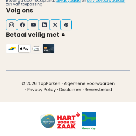
Beveiligd door reCaptcha,
privacybeleid
en
servicevoorwaarden
zijn van toepassing.
Volg ons
Betaal veilig met
·
© 2026 TopParken
Algemene voorwaarden
·
·
·
Privacy Policy
Disclaimer
Reviewbeleid