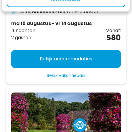
recreatiegebied
Nabij Nationaal Park De Biesbosch
ma 10 augustus - vr 14 augustus
4 nachten
Vanaf:
580
2 gasten
Bekijk accommodaties
Bekijk vakantiepark