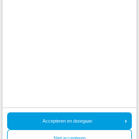
Recreatiepark het Esmeer
Aalst,
Gelderland
8.0
716 Beoordelingen
Unieke locatie; tussen het Esmeer en de
Maas
Accepteren en doorgaan
Gelegen naast grote speeltuin en
Niet accepteren