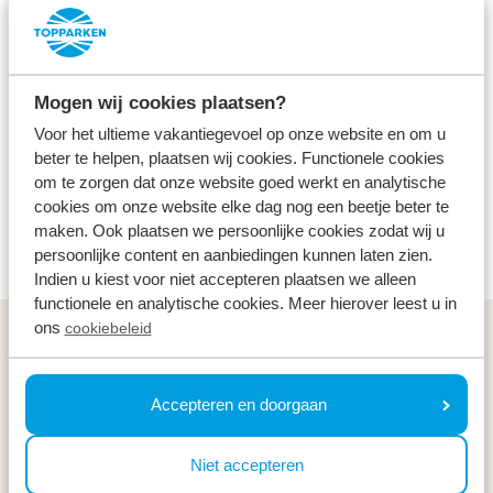
Pretpark
Betaald
Alle leeftijden
Jong en oud beleven een fantastische dag bij
Mogen wij cookies plaatsen?
attractiepark Duinrell. Vanaf ons park is het slechts
Voor het ultieme vakantiegevoel op onze website en om u
40 minuten rijden naar Wassenaar, waar Duinrell is
beter te helpen, plaatsen wij cookies. Functionele cookies
gelegen. De leuke attracties worden gecombineerd
om te zorgen dat onze website goed werkt en analytische
met veel waterpret in het Tikibad. Durven jullie van
cookies om onze website elke dag nog een beetje beter te
maken. Ook plaatsen we persoonlijke cookies zodat wij u
alle waterglijbanen te roetsjen?
persoonlijke content en aanbiedingen kunnen laten zien.
Indien u kiest voor niet accepteren plaatsen we alleen
functionele en analytische cookies. Meer hierover leest u in
ons
cookiebeleid
Algemeen
Service & contact
Accepteren en doorgaan
Types
Niet accepteren