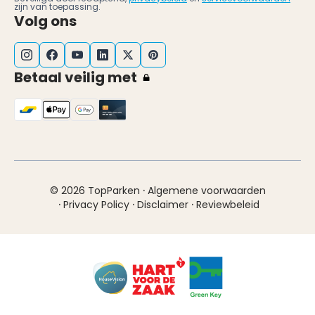
zijn van toepassing.
Volg ons
Betaal veilig met
·
© 2026 TopParken
Algemene voorwaarden
·
·
·
Privacy Policy
Disclaimer
Reviewbeleid