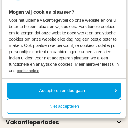
Wilt u een middagje eropuit? Zevenhuizerplas ligt op
Mogen wij cookies plaatsen?
slechts 20 autominuten van ons park. Geniet van
Voor het ultieme vakantiegevoel op onze website en om u
een middagje zwemmen, huur een bootje of geniet
beter te helpen, plaatsen wij cookies. Functionele cookies
van een verfrissend drankje op het terras.
om te zorgen dat onze website goed werkt en analytische
cookies om onze website elke dag nog een beetje beter te
maken. Ook plaatsen we persoonlijke cookies zodat wij u
persoonlijke content en aanbiedingen kunnen laten zien.
Indien u kiest voor niet accepteren plaatsen we alleen
Algemeen
functionele en analytische cookies. Meer hierover leest u in
ons
cookiebeleid
Service & contact
Types
Accepteren en doorgaan
Specials
Niet accepteren
Vakantieperiodes