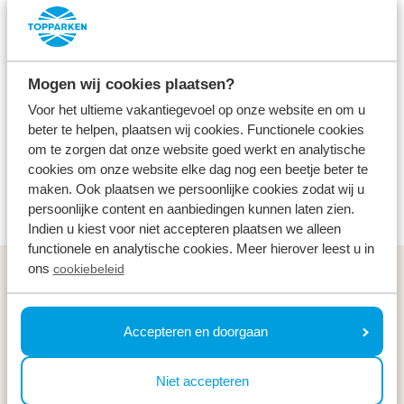
Evenement
Gratis
Alle leeftijden
Wat begon als een klein feestje groeide uit tot een
Mogen wij cookies plaatsen?
meerdaags evenement vol passie en pracht en
Voor het ultieme vakantiegevoel op onze website en om u
praal waarin meer dan 30 culturen
beter te helpen, plaatsen wij cookies. Functionele cookies
vertegenwoordigd zijn. Beleef ook het zwoele
om te zorgen dat onze website goed werkt en analytische
zomercarnaval in Rotterdam en overnacht bij Parc
cookies om onze website elke dag nog een beetje beter te
maken. Ook plaatsen we persoonlijke cookies zodat wij u
de IJsselhoeve.
persoonlijke content en aanbiedingen kunnen laten zien.
Indien u kiest voor niet accepteren plaatsen we alleen
functionele en analytische cookies. Meer hierover leest u in
ons
cookiebeleid
Algemeen
Service & contact
Accepteren en doorgaan
Types
Niet accepteren