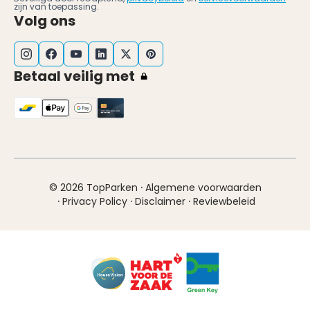
zijn van toepassing.
Volg ons
Betaal veilig met
·
© 2026 TopParken
Algemene voorwaarden
·
·
·
Privacy Policy
Disclaimer
Reviewbeleid