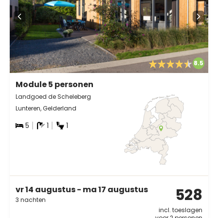
8.5
Module 5 personen
Landgoed de Scheleberg
Lunteren, Gelderland
5
1
1
vr 14 augustus - ma 17 augustus
528
3 nachten
incl. toeslagen
voor 2 personen