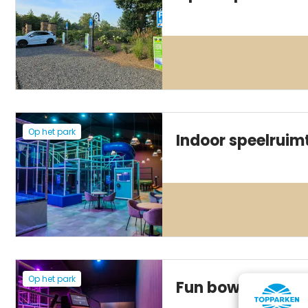
Op het park
Indoor speelruim
Op het park
Fun bowlingbane