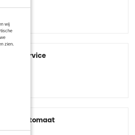
n wij
tische
 we
n zien.
BBQ service
24h automaat