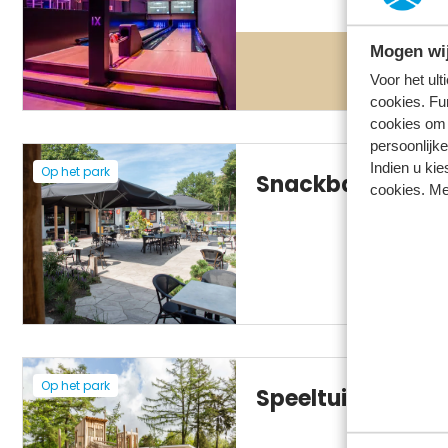
Mogen wij
Voor het ul
cookies. Fu
cookies om 
persoonlijke
Indien u kie
Op het park
Snackbar
cookies. Me
Op het park
Speeltuinen