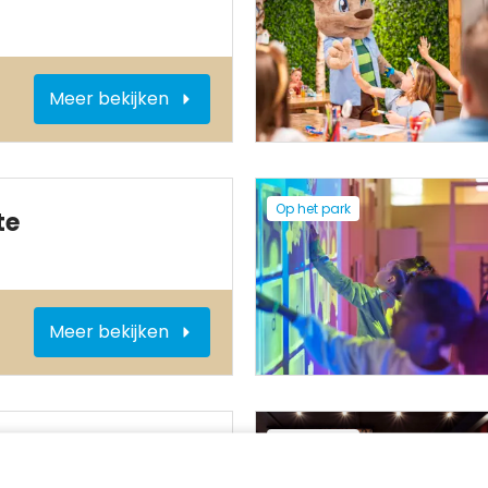
Meer bekijken
Op het park
te
Meer bekijken
Op het park
n