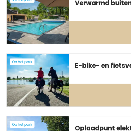
Verwarmd buit
Op het park
E-bike- en fietsv
Op het park
Oplaadpunt elekt