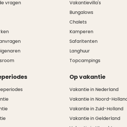
de vragen
Vakantievilla's
Bungalows
Chalets
rken
Kamperen
aanvragen
Safaritenten
eigenaren
Langhuur
wsroom
Topcampings
eperiodes
Op vakantie
ieperiodes
Vakantie in Nederland
ntie
Vakantie in Noord-Hollan
ntie
Vakantie in Zuid-Holland
tie
Vakantie in Gelderland