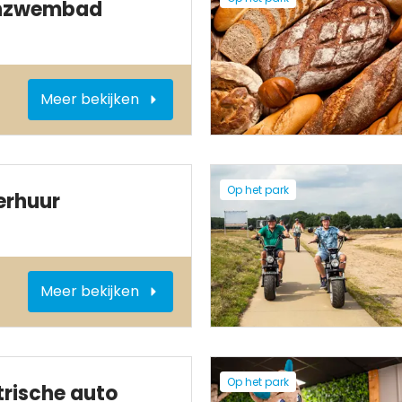
enzwembad
Meer bekijken
Op het park
erhuur
Meer bekijken
Op het park
rische auto