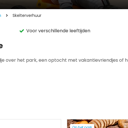
n
Skelterverhuur
Voor verschillende leeftijden
e
ndje over het park, een optocht met vakantievriendjes of
Op het park