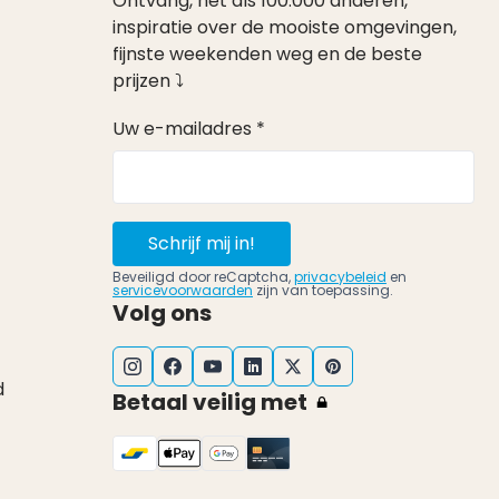
Ontvang, net als 100.000 anderen,
inspiratie over de mooiste omgevingen,
fijnste weekenden weg en de beste
prijzen ⤵
Uw e-mailadres *
Schrijf mij in!
Beveiligd door reCaptcha,
privacybeleid
en
servicevoorwaarden
zijn van toepassing.
Volg ons
d
Betaal veilig met