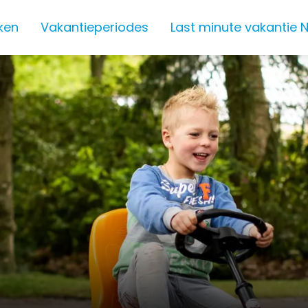
ken
Vakantieperiodes
Last minute vakantie 