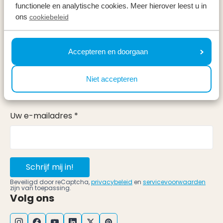
Vakantieperiodes
functionele en analytische cookies. Meer hierover leest u in
ons
cookiebeleid
Op vakantie
Meld u aan voor onze nieuwsbrief
Accepteren en doorgaan
Ontvang, net als 100.000 anderen, inspiratie over de
Niet accepteren
mooiste omgevingen, fijnste weekenden weg en de
beste prijzen ⤵
Uw e-mailadres *
Schrijf mij in!
Beveiligd door reCaptcha,
privacybeleid
en
servicevoorwaarden
zijn van toepassing.
Volg ons