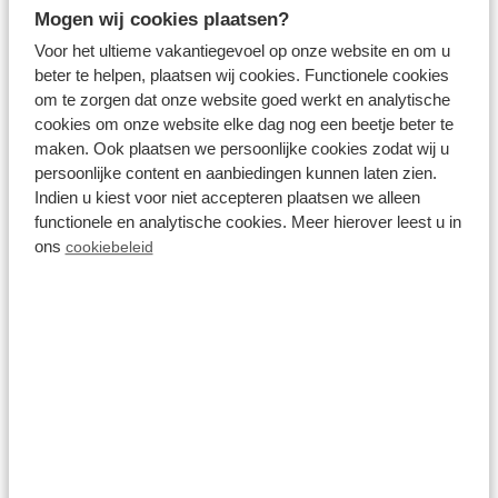
Mogen wij cookies plaatsen?
Recreatiepark Beekbergen
Voor het ultieme vakantiegevoel op onze website en om u
beter te helpen, plaatsen wij cookies. Functionele cookies
om te zorgen dat onze website goed werkt en analytische
cookies om onze website elke dag nog een beetje beter te
Bekijk alle vakantiehuizen nabij
maken. Ook plaatsen we persoonlijke cookies zodat wij u
Loenen ⤵️
persoonlijke content en aanbiedingen kunnen laten zien.
Indien u kiest voor niet accepteren plaatsen we alleen
functionele en analytische cookies. Meer hierover leest u in
ons
cookiebeleid
Resultaten (1 vakantiepark)
Filter
Toon
Parken
Accommodaties
Reset alle filters
Loenen (Veluwe)