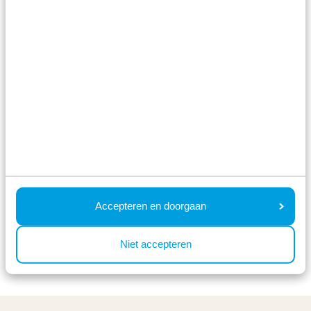
ontspannen touch te geven. Naast de vele
faciliteiten op de vakantieparken is er ook in de
omgeving genoeg te beleven. De vakantieparken
liggen allen in een
natuurrijke omgeving
en
bieden dan ook de mogelijkheid voor fiets- en
wandeltochten. Gaat u wandelen op de Veluwe,
bootje varen op het IJsselmeer of liever naar een
vakantiepark bij de Efteling? Het kan allemaal!
Boek een vakantie
Accepteren en doorgaan
Niet accepteren
Bekijk de prijzen en beschikbaarheid