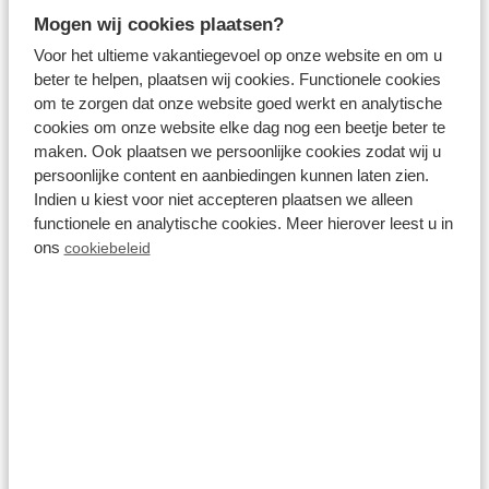
Mogen wij cookies plaatsen?
Groepsaccommodaties
Voor het ultieme vakantiegevoel op onze website en om u
beter te helpen, plaatsen wij cookies. Functionele cookies
om te zorgen dat onze website goed werkt en analytische
Wat te doen tijdens een
cookies om onze website elke dag nog een beetje beter te
maken. Ook plaatsen we persoonlijke cookies zodat wij u
vakantie met
persoonlijke content en aanbiedingen kunnen laten zien.
Indien u kiest voor niet accepteren plaatsen we alleen
jongvolwassenen?
functionele en analytische cookies. Meer hierover leest u in
ons
cookiebeleid
Tijdens een vakantie met jongvolwassenen in
Nederland hoeft u zich geen moment te vervelen
bij TopParken. Terwijl de één een spelletje speelt op
het terras van uw vakantiehuisje neemt de ander
alvast een verfrissende duik in het zwembad. Zijn
jullie gek op wellness? Huur dan een
vakantiehuisje
met sauna
om het weekend zo een extra