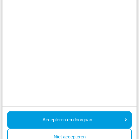
Meer bekijken
Op het park
BBQ service
Accepteren en doorgaan
Op het park
Niet accepteren