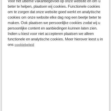
Voor het ultieme vakantiegevoel op onze website en om u
beter te helpen, plaatsen wij cookies. Functionele cookies
om te zorgen dat onze website goed werkt en analytische
cookies om onze website elke dag nog een beetje beter te
Op het park
maken. Ook plaatsen we persoonlijke cookies zodat wij u
persoonlijke content en aanbiedingen kunnen laten zien.
Indien u kiest voor niet accepteren plaatsen we alleen
functionele en analytische cookies. Meer hierover leest u in
ons
cookiebeleid
Vismogelijkheden (met
vergunning)
Op het park