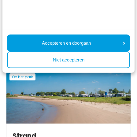
Accepteren en doorgaan
Speeltuin
Niet accepteren
Op het park
Strand