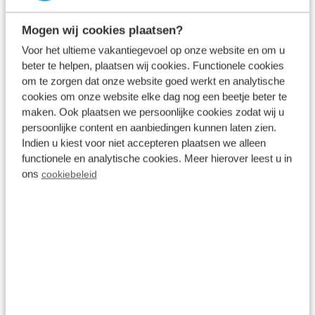
u heerlijk kunt ontspannen tijdens uw vakantie.
Onze accommodaties zijn geschikt voor 2 tot 12
Mogen wij cookies plaatsen?
personen en daarmee ideaal voor een verblijf met
Voor het ultieme vakantiegevoel op onze website en om u
beter te helpen, plaatsen wij cookies. Functionele cookies
uw partner, gezin of zelfs gehele familie. Wilt u liever
om te zorgen dat onze website goed werkt en analytische
kamperen? Dat is mogelijk bij Resort Bosvallei. Elk
cookies om onze website elke dag nog een beetje beter te
park bevindt zich in een bosrijke en natuurrijke
maken. Ook plaatsen we persoonlijke cookies zodat wij u
persoonlijke content en aanbiedingen kunnen laten zien.
omgeving, maar heeft haar eigen charme. Welk
Indien u kiest voor niet accepteren plaatsen we alleen
vakantiepark is uw favoriet?
functionele en analytische cookies. Meer hierover leest u in
ons
cookiebeleid
Een sfeerimpressie van onze
bungalowparken op de Veluwe 📸