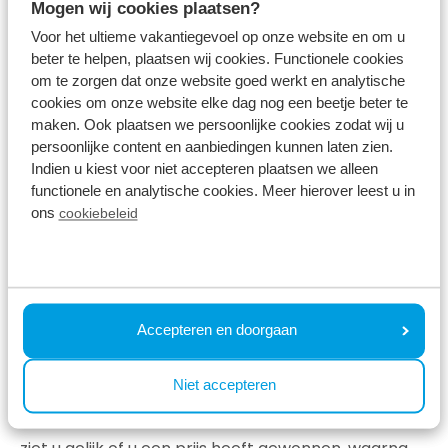
Mogen wij cookies plaatsen?
dag in voor het maken van deze
Voor het ultieme vakantiegevoel op onze website en om u
vakantieherinneringen; van het boekingsproces tot
beter te helpen, plaatsen wij cookies. Functionele cookies
aan het thuiskomen. En dit laatste, minst leuke deel
om te zorgen dat onze website goed werkt en analytische
cookies om onze website elke dag nog een beetje beter te
van een fijn verblijf, maken we graag een stukje
maken. Ook plaatsen we persoonlijke cookies zodat wij u
leuker. Want wat is er nu leuker om thuis te komen
persoonlijke content en aanbiedingen kunnen laten zien.
Indien u kiest voor niet accepteren plaatsen we alleen
met vakantieherinneringen én een fantastische
functionele en analytische cookies. Meer hierover leest u in
prijs zoals een LG smart televisie, Coolblue-
ons
cookiebeleid
waardebon of cashback op (een gedeelte van) de
vakantie? Draai aan het Vakantierad en maak kans
op gave prijzen!
Accepteren en doorgaan
Klaar om uw geluk te beproeven?
Niet accepteren
Klik op onderstaande button, vul uw code en
gegevens in en draai aan het rad! Na het draaien