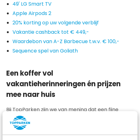
49' LG Smart TV
Apple Airpods 2
20% korting op uw volgende verblijf
Vakantie cashback tot € 449,-
Waardebon van A-Z Barbecue
t.w.v. € 100,-
Sequence spel van Goliath
Een koffer vol
vakantieherinneringen én prijzen
mee naar huis
Bij TopParken zijn we van mening dat een fijne
vakantie begint bij het boeken van een verblijf en
eindigt bij thuiskomst, met een koffer vol mooie
vakantieherinneringen. We zetten ons dan ook elke