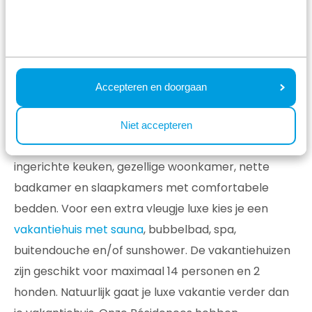
Alle media
Vakantie in luxe
Accepteren en doorgaan
Wij geven een Résidence de betekenis van 'luxe
vakantieverblijf', en dat zie je terug in onze huizen.
Niet accepteren
Je verblijft in een vakantiehuis met een volledig
ingerichte keuken, gezellige woonkamer, nette
badkamer en slaapkamers met comfortabele
bedden. Voor een extra vleugje luxe kies je een
vakantiehuis met sauna
, bubbelbad, spa,
buitendouche en/of sunshower. De vakantiehuizen
zijn geschikt voor maximaal 14 personen en 2
honden. Natuurlijk gaat je luxe vakantie verder dan