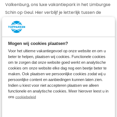
Valkenburg, ons luxe vakantiepark in het Limburgse
Schin op Geul. Hier verblijf je letterlijk tussen de
heuvels met het altijd levendige Valkenburg en
Maastricht in de buurt.
Utrecht
- In Utrecht vind je Résidence Lage
Mogen wij cookies plaatsen?
Vuursche, een vakantiepark met duurzame en luxe
Voor het ultieme vakantiegevoel op onze website en om u
vakantiehuizen, en Resort Lexmond, een
beter te helpen, plaatsen wij cookies. Functionele cookies
om te zorgen dat onze website goed werkt en analytische
vakantiepark met
tiny houses
en kampeerplaatsen
cookies om onze website elke dag nog een beetje beter te
aan de Lek. Vanuit beide vakantieparken kun je
maken. Ook plaatsen we persoonlijke cookies zodat wij u
populaire bezienswaardigheden in Utrecht
persoonlijke content en aanbiedingen kunnen laten zien.
Indien u kiest voor niet accepteren plaatsen we alleen
verkennen!
functionele en analytische cookies. Meer hierover leest u in
ons
cookiebeleid
✦
Noord-Brabant
- En last but not least:
Résidence de Leuvert en Resort de Brabantse
Kempen, onze luxe Résidences vlakbij Den Bosch en