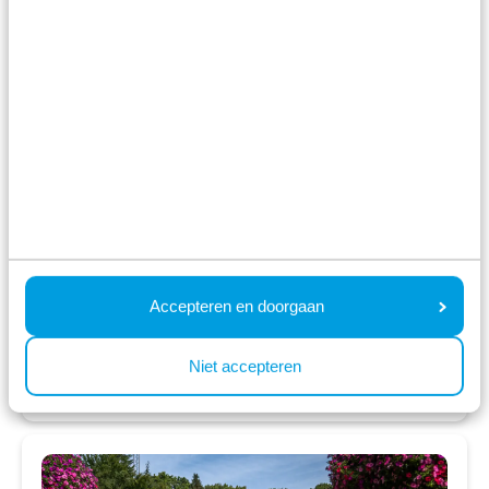
Unieke, natuurrijke ligging op de Veluwe
Vakantiehuizen en kampeerplaatsen
Diverse faciliteiten waaronder een
verwarmd buitenzwembad
ma 1 maart - vr 5 maart
4 nachten
Vanaf:
385
2 gasten
Accepteren en doorgaan
Bekijk accommodaties
Niet accepteren
Bekijk vakantiepark