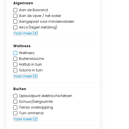
Algemeen
Aan de Bosrand
Aan de vijver / het water
Aangepast voor mindervaliden
Airco (tegen betaling)
Toon meer (4)
Wellness
Wellness
Buitendouche
Hottub in tuin
Sauna in tuin
Toon meer (3)
Buiten
Oplaadpunt elektrische fietsen
Schuur/bergruimte
Terras overkapping
Tuin omheind
Toon meer (2)