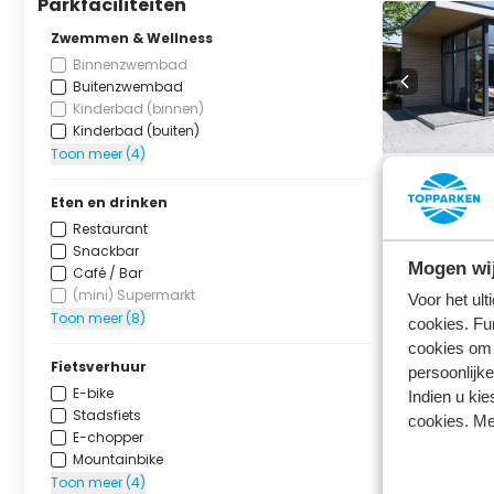
Parkfaciliteiten
Zwemmen & Wellness
Binnenzwembad
Buitenzwembad
Kinderbad (binnen)
Kinderbad (buiten)
Toon meer (4)
Module II 
Eten en drinken
Wellness 
Restaurant
Landgoed de 
Snackbar
Lunteren, Geld
Mogen wij
Café / Bar
(mini) Supermarkt
5
1
Voor het ul
Toon meer (8)
cookies. Fu
cookies om 
vr 14 augu
Fietsverhuur
persoonlijke
17 august
E-bike
Indien u kie
3 nachten
Stadsfiets
cookies. Me
E-chopper
Mountainbike
Toon meer (4)