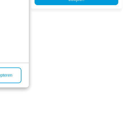
sterend
epteren