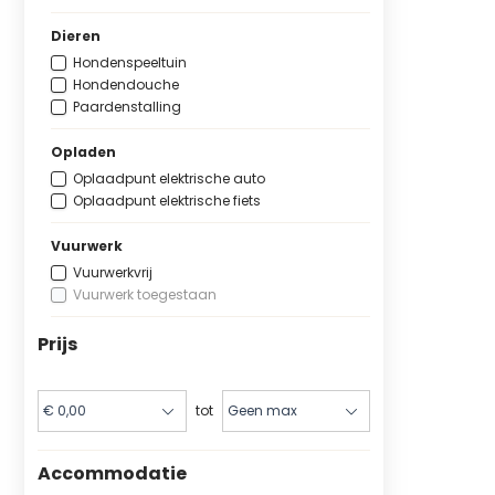
Dieren
Hondenspeeltuin
Hondendouche
Paardenstalling
Opladen
Oplaadpunt elektrische auto
Oplaadpunt elektrische fiets
Vuurwerk
Vuurwerkvrij
Vuurwerk toegestaan
Prijs
tot
Accommodatie