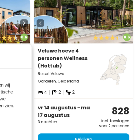
8.6
8.6
Veluwe hoeve 4
personen Wellness
(Hottub)
Resort Veluwe
Garderen, Gelderland
n wij
4
2
2
tische
 we
n zien.
vr 14 augustus - ma
712
828
17 augustus
incl. toeslagen
incl. toeslagen
3 nachten
oor 2 personen
voor 2 personen
Bekijken