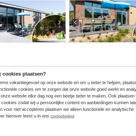
8.3
5 personen
Module special 6
(Spa)
personen Wellness
(Hottub)
Scheleberg
erland
Landgoed de Scheleberg
 cookies plaatsen?
Lunteren, Gelderland
1
tieme vakantiegevoel op onze website en om u beter te helpen, plaatse
6
1
1
nctionele cookies om te zorgen dat onze website goed werkt en analy
onze website elke dag nog een beetje beter te maken. Ook plaatsen
stus - ma
657
 cookies zodat wij u persoonlijke content en aanbiedingen kunnen late
us
vr 14 augustus - ma
st voor niet accepteren plaatsen we alleen functionele en analytische
incl. toeslagen
17 augustus
voor 2 personen
er hierover leest u in ons
cookiebeleid
3 nachten
v
Bekijken
Bekijken