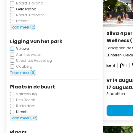
Noord-Holland
Gelderland
Noord-Brabant
Utrecht
Toon meer (2)
Silva 4 pe
Wellness 
Ligging van het park
Landgoed de 
Veluwe
Aan het water
Lunteren, Geld
Utrechtse Heuvelrug
4
1
Cauberg
Toon meer (9)
vr 14 augu
Plaats in de buurt
17 august
3 nachten
Valkenburg
Den Bosch
Rotterdam
Utrecht
Toon meer (32)
Plaats