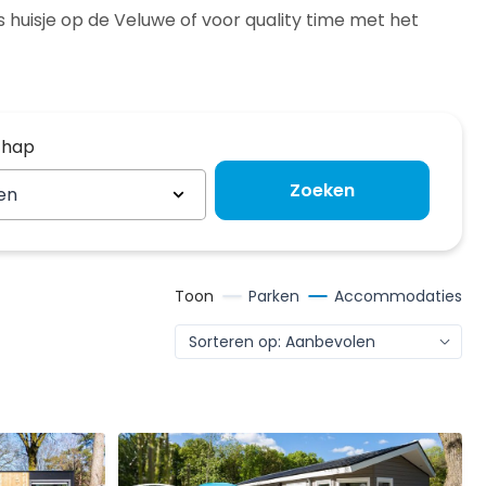
ss huisje op de Veluwe of voor quality time met het
chap
chap
Zoeken
en
Toon
Parken
Accommodaties