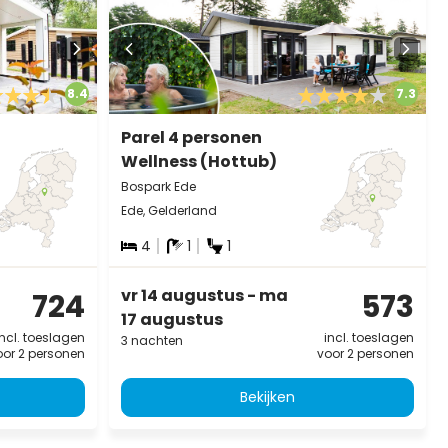
8.4
7.3
Parel 4 personen
Wellness (Hottub)
Bospark Ede
Ede, Gelderland
4
1
1
vr 14 augustus - ma
724
573
17 augustus
incl. toeslagen
incl. toeslagen
3 nachten
oor 2 personen
voor 2 personen
Bekijken