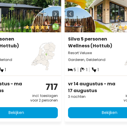
8.7
rsonen
Silva 5 personen
(Hottub)
Wellness (Hottub)
Resort Veluwe
derland
Garderen, Gelderland
1
5
1
1
stus - ma
vr 14 augustus - ma
717
us
17 augustus
incl. toeslagen
3 nachten
voor 2 personen
v
Bekijken
Bekijken