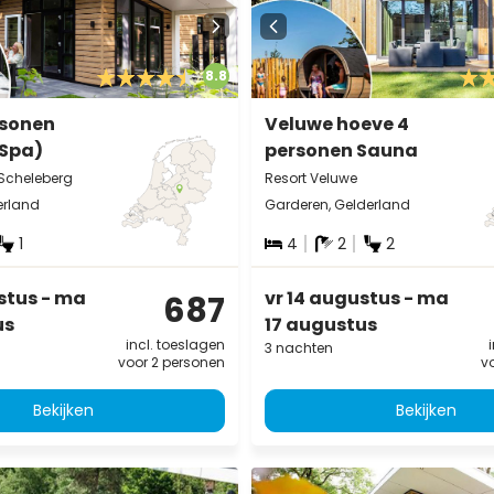
8.8
rsonen
Veluwe hoeve 4
(Spa)
personen Sauna
Scheleberg
Resort Veluwe
erland
Garderen, Gelderland
1
4
2
2
stus - ma
vr 14 augustus - ma
687
us
17 augustus
incl. toeslagen
3 nachten
voor 2 personen
v
Bekijken
Bekijken