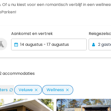
. Of u nu kiest voor een romantisch verblijf in een wellne
opParken!
Reisgezels
Aankomst en vertrek
Reisgezels
2 gast
22 accommodaties
lters
Veluwe
Wellness