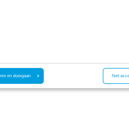
13 accommodaties re
ren en doorgaan
Niet acc