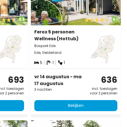
8.5
8.1
Ferox 5 personen
Wellness (Hottub)
Bospark Ede
Ede, Gelderland
5
1
1
vr 14 augustus - ma
693
636
17 augustus
incl. toeslagen
incl. toeslagen
3 nachten
oor 2 personen
voor 2 personen
Bekijken