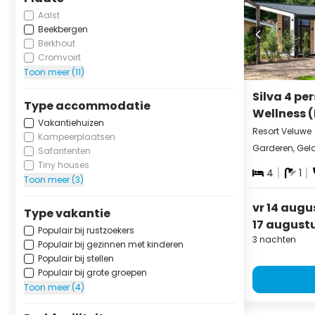
Aalst
Beekbergen
Berkhout
Cromvoirt
Toon meer (11)
Silva 4 pe
Type accommodatie
Wellness 
Vakantiehuizen
Resort Veluwe
Kampeerplaatsen
Garderen, Gel
Safaritenten
Tiny houses
4
1
Toon meer (3)
vr 14 augu
Type vakantie
17 august
Populair bij rustzoekers
3 nachten
Populair bij gezinnen met kinderen
Populair bij stellen
Populair bij grote groepen
Toon meer (4)