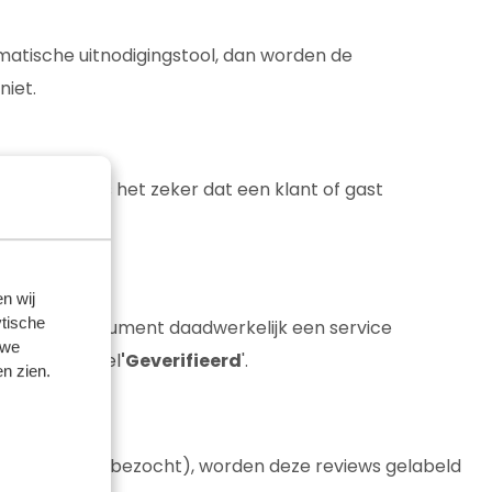
omatische uitnodigingstool, dan worden de
niet.
tigt. Zo is het zeker dat een klant of gast
n wij
tische
ewijs dat de consument daadwerkelijk een service
 we
n aan het label
'Geverifieerd
'.
n zien.
epark hebben bezocht), worden deze reviews gelabeld