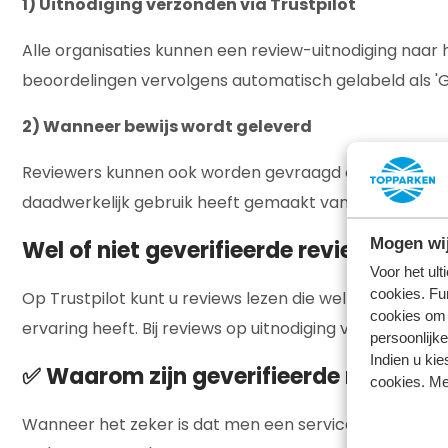
1) Uitnodiging verzonden via Trustpilot
Alle organisaties kunnen een review-uitnodiging naar 
beoordelingen vervolgens automatisch gelabeld als 'Ge
2) Wanneer bewijs wordt geleverd
Reviewers kunnen ook worden gevraagd om documentatie
daadwerkelijk gebruik heeft gemaakt van een product 
Mogen wij
Wel of niet geverifieerde reviews bij T
Voor het ul
cookies. Fu
Op Trustpilot kunt u reviews lezen die wel en niet gever
cookies om 
ervaring heeft. Bij reviews op uitnodiging van een org
persoonlijke
Indien u kie
✅ Waarom zijn geverifieerde reviews 
cookies. Me
Wanneer het zeker is dat men een service ervaring h