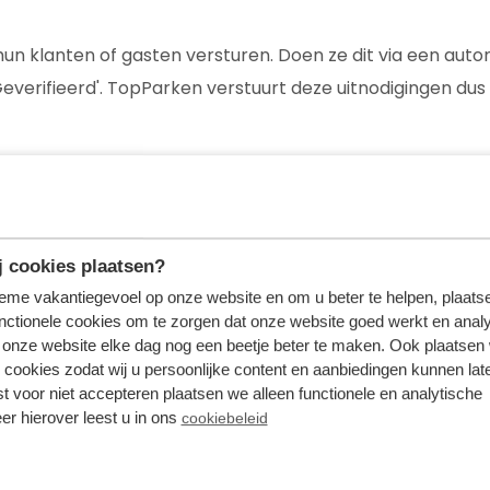
hun klanten of gasten versturen. Doen ze dit via een aut
verifieerd'. TopParken verstuurt deze uitnodigingen dus 
 op te sturen die hun service- of aankoopervaring beves
of service.
 cookies plaatsen?
rustpilot?
tieme vakantiegevoel op onze website en om u beter te helpen, plaatse
nctionele cookies om te zorgen dat onze website goed werkt en analy
ifieerd zijn. Bij de organische reviews is er niet altijd b
onze website elke dag nog een beetje beter te maken. Ook plaatsen
anisatie wél. Deze beoordelingen zijn dan ook te herkenne
 cookies zodat wij u persoonlijke content en aanbiedingen kunnen late
st voor niet accepteren plaatsen we alleen functionele en analytische
beter?
er hierover leest u in ons
cookiebeleid
eeft gehad (in het geval van TopParken dus een vakanti