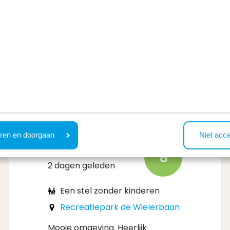
n betrouwbare mening delen, dat geldt niet voor de niet-g
ren en doorgaan
Niet acc
Marina
8
2 dagen geleden
Een stel zonder kinderen
Recreatiepark de Wielerbaan
Mooie omgeving. Heerlijk