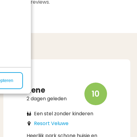
everifieerde reviews.
epteren
Rene
10
2 dagen geleden
Een stel zonder kinderen
Resort Veluwe
Heerlijk park schone huisje en