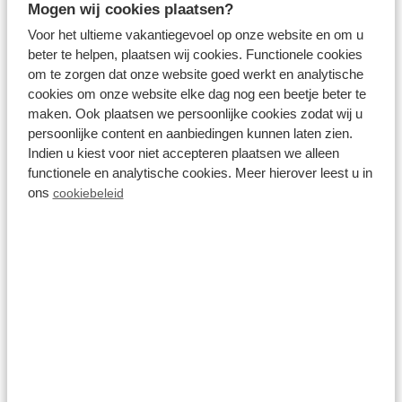
Mogen wij cookies plaatsen?
ma 10 augustus - vr 14 augustus
180
Voor het ultieme vakantiegevoel op onze website en om u
4 nachten
beter te helpen, plaatsen wij cookies. Functionele cookies
incl. toeslagen
voor 2 personen
om te zorgen dat onze website goed werkt en analytische
cookies om onze website elke dag nog een beetje beter te
Bekijken
maken. Ook plaatsen we persoonlijke cookies zodat wij u
persoonlijke content en aanbiedingen kunnen laten zien.
Indien u kiest voor niet accepteren plaatsen we alleen
functionele en analytische cookies. Meer hierover leest u in
ons
cookiebeleid
7.5
Camperplaats