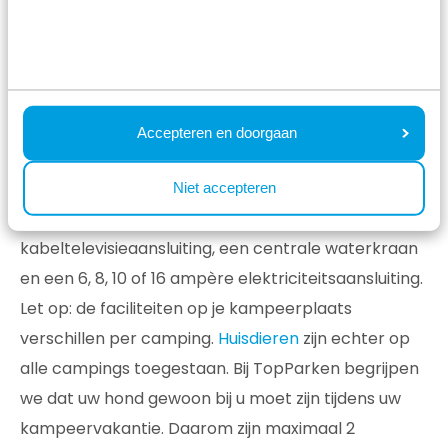
Hemelvaartsdag?
Bent u op zoek naar een beschikbare camping voor
een korte vakantie op Hemelvaartsdag in
Nederland? TopParken heeft verschillende
Accepteren en doorgaan
campings in Nederland, dus de kans is groot dat we
de juiste camping voor u hebben. U kampeert op
Niet accepteren
ruime plaatsen midden in de natuur, met een
kabeltelevisieaansluiting, een centrale waterkraan
en een 6, 8, 10 of 16 ampère elektriciteitsaansluiting.
Let op: de faciliteiten op je kampeerplaats
verschillen per camping.
Huisdieren
zijn echter op
alle campings toegestaan. Bij TopParken begrijpen
we dat uw hond gewoon bij u moet zijn tijdens uw
kampeervakantie. Daarom zijn maximaal 2