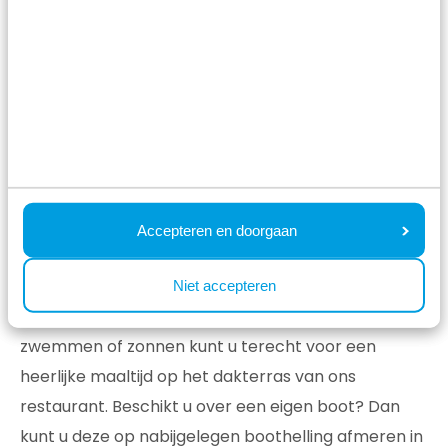
Boothelling
Boek uw kampeerplek
Activiteiten tijdens uw verblijf
op Resort Lexmond
Voor de optimale vakantiebeleving biedt Resort
Accepteren en doorgaan
Lexmond een heerlijk buitenzwembad. Ook de
kleinsten kunnen zich tijdens een warme zomerdag
Niet accepteren
goed vermaken in het kinderbad. Na een middagje
zwemmen of zonnen kunt u terecht voor een
heerlijke maaltijd op het dakterras van ons
restaurant. Beschikt u over een eigen boot? Dan
kunt u deze op nabijgelegen boothelling afmeren in