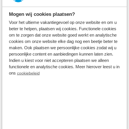
het water en een prachtig uitzicht heeft op het
omliggende landschap. Vanaf uw kampeerplaats
Mogen wij cookies plaatsen?
staat u zo op het recreatiestrand, waar u kunt
Voor het ultieme vakantiegevoel op onze website en om u
ontspannen in het zand of genieten van diverse
beter te helpen, plaatsen wij cookies. Functionele cookies
om te zorgen dat onze website goed werkt en analytische
watersportactiviteiten. Psst… bijna nergens in
cookies om onze website elke dag nog een beetje beter te
Nederland staat u zo dicht bij het water met uw
maken. Ook plaatsen we persoonlijke cookies zodat wij u
caravan of tent als op Resort Lexmond!
persoonlijke content en aanbiedingen kunnen laten zien.
Indien u kiest voor niet accepteren plaatsen we alleen
Resort Lexmond in het kort:
functionele en analytische cookies. Meer hierover leest u in
ons
cookiebeleid
Geopend van 1 april tot 31 oktober
Kamperen met eigen kampeermiddel
Honden zijn toegestaan
Direct aan rivier de Lek
Op 25 km van Utrecht
Buitenzwembad