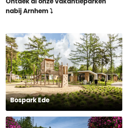
Ontdek al onze vakantieparken
nabij Arnhem ⤵
Bospark Ede