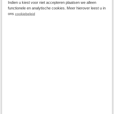
Indien u kiest voor niet accepteren plaatsen we alleen
functionele en analytische cookies. Meer hierover leest u in
ons
cookiebeleid
8.0
Blokhut II 4 personen
Landgoed de Scheleberg
Lunteren, Gelderland
4
1
1