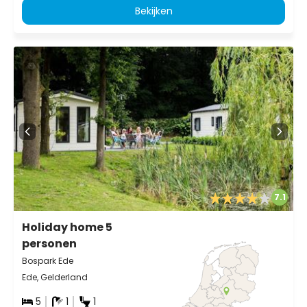
Bekijken
7.1
Holiday home 5
personen
Bospark Ede
Ede, Gelderland
5
1
1