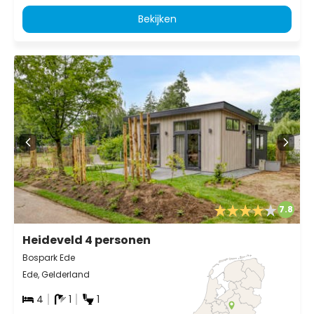
Bekijken
7.8
Heideveld 4 personen
Bospark Ede
Ede, Gelderland
4
1
1