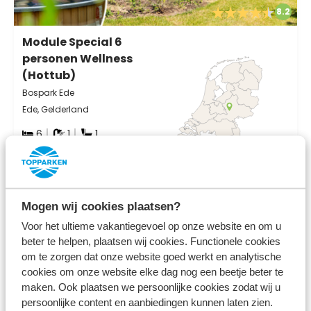
8.2
Module Special 6
personen Wellness
(Hottub)
Bospark Ede
Ede, Gelderland
6
1
1
vr 14 augustus - ma 17 augustus
691
Mogen wij cookies plaatsen?
3 nachten
incl. toeslagen
Voor het ultieme vakantiegevoel op onze website en om u
voor 2 personen
beter te helpen, plaatsen wij cookies. Functionele cookies
Bekijken
om te zorgen dat onze website goed werkt en analytische
cookies om onze website elke dag nog een beetje beter te
maken. Ook plaatsen we persoonlijke cookies zodat wij u
persoonlijke content en aanbiedingen kunnen laten zien.