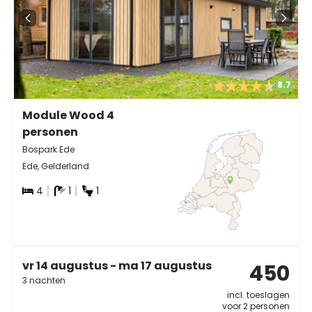
8.7
Module Wood 4
personen
Bospark Ede
Ede, Gelderland
4
1
1
vr 14 augustus - ma 17 augustus
450
3 nachten
incl. toeslagen
voor 2 personen