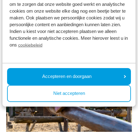
Wist u dat ➡️ TopParken één van de weinige
om te zorgen dat onze website goed werkt en analytische
cookies om onze website elke dag nog een beetje beter te
vakantie-aanbieders is die het gebruik van
maken. Ook plaatsen we persoonlijke cookies zodat wij u
kindermeubilair gratis aanbiedt?
persoonlijke content en aanbiedingen kunnen laten zien.
Indien u kiest voor niet accepteren plaatsen we alleen
functionele en analytische cookies. Meer hierover leest u in
ons
cookiebeleid
Accepteren en doorgaan
Niet accepteren