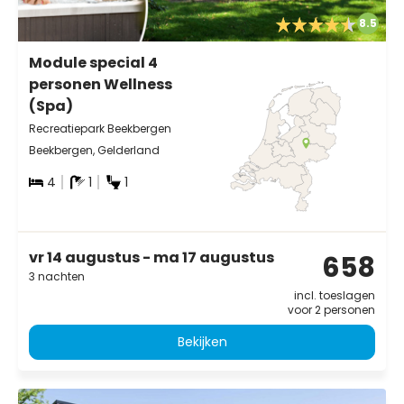
8.5
Module special 4
personen Wellness
(Spa)
Recreatiepark Beekbergen
Beekbergen, Gelderland
4
1
1
vr 14 augustus - ma 17 augustus
658
3 nachten
incl. toeslagen
voor 2 personen
Bekijken