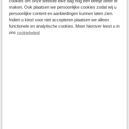
cookies om onze website elke dag nog een beetje beter te
vr 14 augustus - ma 17 augustus
657
maken. Ook plaatsen we persoonlijke cookies zodat wij u
3 nachten
persoonlijke content en aanbiedingen kunnen laten zien.
incl. toeslagen
Indien u kiest voor niet accepteren plaatsen we alleen
voor 2 personen
functionele en analytische cookies. Meer hierover leest u in
Bekijken
ons
cookiebeleid
8.7
Lodge Royal 4
personen Wellness