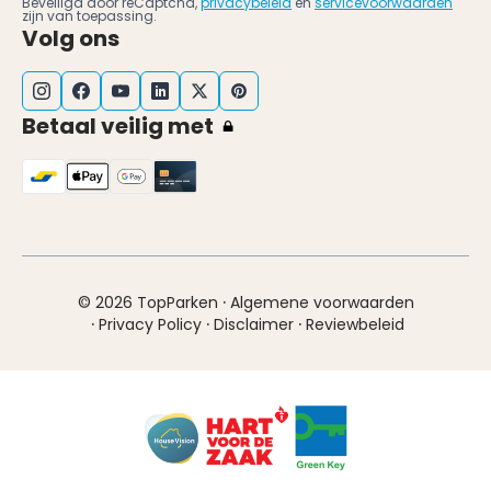
Beveiligd door reCaptcha,
privacybeleid
en
servicevoorwaarden
zijn van toepassing.
Volg ons
Betaal veilig met
·
© 2026 TopParken
Algemene voorwaarden
·
·
·
Privacy Policy
Disclaimer
Reviewbeleid