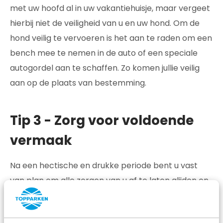
met uw hoofd al in uw vakantiehuisje, maar vergeet
hierbij niet de veiligheid van u en uw hond. Om de
hond veilig te vervoeren is het aan te raden om een
bench mee te nemen in de auto of een speciale
autogordel aan te schaffen. Zo komen jullie veilig
aan op de plaats van bestemming.
Tip 3 - Zorg voor voldoende
vermaak
Na een hectische en drukke periode bent u vast
van plan om alle zorgen van u af te laten glijden en
even optimaal te genieten van de rust. Als de hond
liever actief bezig is, is het verstandig om voor