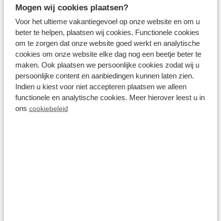
genoeg vermaak te zorgen. Zorg er daarom voor
Mogen wij cookies plaatsen?
dat u de favoriete speeltjes van de hond inpakt,
Voor het ultieme vakantiegevoel op onze website en om u
zodat het hele gezin met volle teugen kan genieten
beter te helpen, plaatsen wij cookies. Functionele cookies
om te zorgen dat onze website goed werkt en analytische
van het weekend weg met uw hond.
cookies om onze website elke dag nog een beetje beter te
maken. Ook plaatsen we persoonlijke cookies zodat wij u
persoonlijke content en aanbiedingen kunnen laten zien.
Tip 4 - Creëer een eigen plekje
Indien u kiest voor niet accepteren plaatsen we alleen
functionele en analytische cookies. Meer hierover leest u in
voor uw hond
ons
cookiebeleid
Eenmaal aangekomen op de bestemming wilt u
optimaal genieten van het weekendje weg met uw
hond en even niet aan huis denken. Hoewel u in
eigen land verblijft, kan het voor de hond fijn zijn om
een vertrouwd plekje te creëren in jullie
vakantiehuis. Dit is eenvoudig te realiseren met
behulp van een eigen mand of kleed, dus vergeet