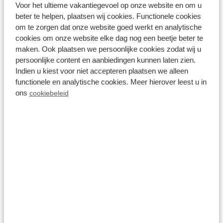
Voor het ultieme vakantiegevoel op onze website en om u
beter te helpen, plaatsen wij cookies. Functionele cookies
om te zorgen dat onze website goed werkt en analytische
Ik verklaar dat het voor maximaal 6
cookies om onze website elke dag nog een beetje beter te
maanden is omdat een verbouwing
maken. Ook plaatsen we persoonlijke cookies zodat wij u
plaatsvindt of dat ik ga verhuizen en een
persoonlijke content en aanbiedingen kunnen laten zien.
Indien u kiest voor niet accepteren plaatsen we alleen
verhuisdatum al bekend is.
functionele en analytische cookies. Meer hierover leest u in
ons
cookiebeleid
Beveiligd door reCaptcha,
privacybeleid
en
servicevoorwaarden
zijn van toepassing.