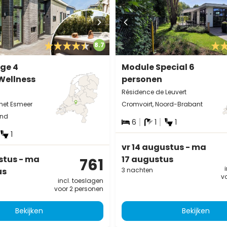
8.7
ge 4
Module Special 6
Wellness
personen
Résidence de Leuvert
 het Esmeer
Cromvoirt, Noord-Brabant
and
6
1
1
1
vr 14 augustus - ma
stus - ma
17 augustus
761
us
3 nachten
v
incl. toeslagen
voor 2 personen
Bekijken
Bekijken