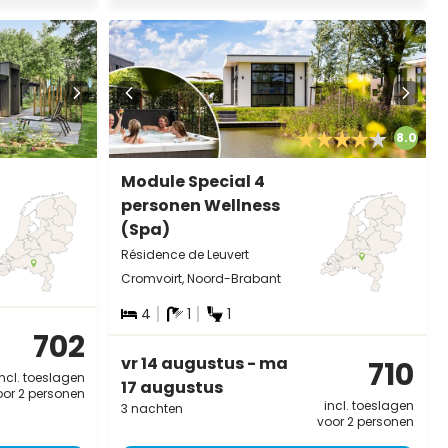
8.0
Module Special 4
personen Wellness
(Spa)
Résidence de Leuvert
Cromvoirt, Noord-Brabant
4
1
1
702
vr 14 augustus - ma
710
incl. toeslagen
17 augustus
oor 2 personen
incl. toeslagen
3 nachten
voor 2 personen