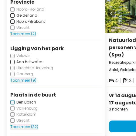
Provincie
Noord-Holland
Gelderland
Noord-Brabant
Utrecht
Toon meer (2)
Natuurlod
personen 
Ligging van het park
(Spa)
Veluwe
Aan het water
Recreatiepark
Utrechtse Heuvelrug
Aalst, Gelderl
Cauberg
4
2
Toon meer (9)
Plaats in de buurt
vr 14 augu
17 august
Den Bosch
Valkenburg
3 nachten
Rotterdam
Utrecht
Toon meer (32)