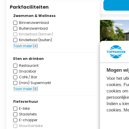
Parkfaciliteiten
Zwemmen & Wellness
Binnenzwembad
Buitenzwembad
Kinderbad (binnen)
Kinderbad (buiten)
Toon meer (4)
Eten en drinken
Restaurant
Module 5 
Mogen wij
Snackbar
Résidence de 
Café / Bar
Voor het ul
Cromvoirt, No
(mini) Supermarkt
cookies. Fu
Toon meer (8)
5
1
cookies om 
persoonlijke
Fietsverhuur
Indien u kie
E-bike
vr 14 augu
cookies. Me
Stadsfiets
17 august
E-chopper
3 nachten
Mountainbike