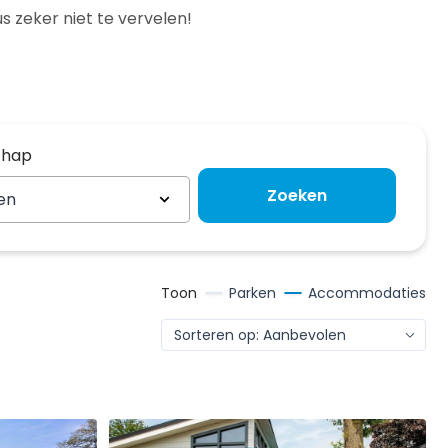
s zeker niet te vervelen!
chap
chap
Zoeken
en
Toon
Parken
Accommodaties