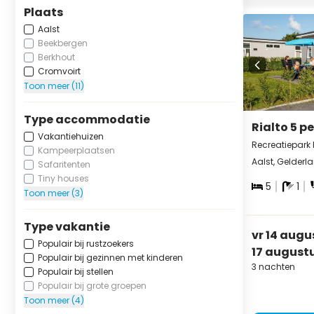
Plaats
Aalst
Beekbergen
Berkhout
Cromvoirt
Toon meer (11)
Type accommodatie
Rialto 5 p
Vakantiehuizen
Recreatiepark
Kampeerplaatsen
Aalst, Gelderl
Safaritenten
Tiny houses
5
1
Toon meer (3)
Type vakantie
vr 14 augu
Populair bij rustzoekers
17 august
Populair bij gezinnen met kinderen
3 nachten
Populair bij stellen
Populair bij grote groepen
Toon meer (4)