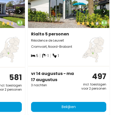
8.1
8.0
Rialto 5 personen
Résidence de Leuvert
Cromvoirt, Noord-Brabant
5
1
1
vr 14 augustus - ma
497
581
17 augustus
incl. toeslagen
3 nachten
incl. toeslagen
voor 2 personen
oor 2 personen
Bekijken