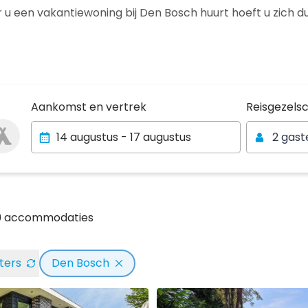
 u een vakantiewoning bij Den Bosch huurt hoeft u zich du
Reisgezels
Aankomst en vertrek
Reisgezels
2 gast
19 accommodaties
lters
Den Bosch