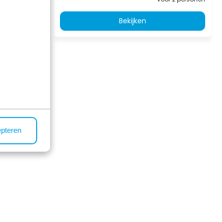
Bekijken
sterend
epteren