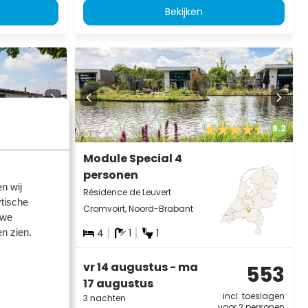
Bekijken
8.1
8.2
Module Special 4
personen
n wij
Résidence de Leuvert
tische
Cromvoirt, Noord-Brabant
 we
4
1
1
n zien.
482
vr 14 augustus - ma
553
17 augustus
incl. toeslagen
incl. toeslagen
3 nachten
oor 2 personen
voor 2 personen