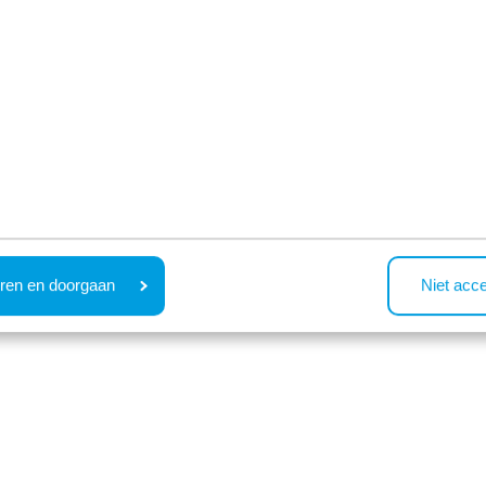
Bekijken
Bekijken
10 accommodaties re
ren en doorgaan
Niet acc