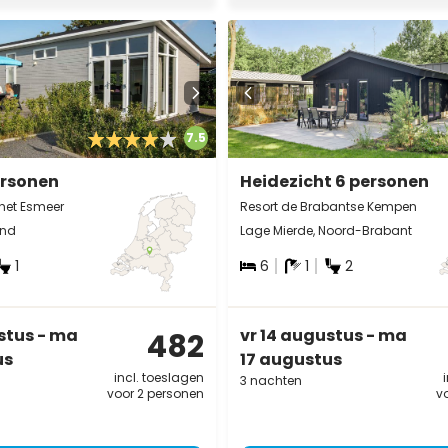
7.5
ersonen
Heidezicht 6 personen
 het Esmeer
Resort de Brabantse Kempen
and
Lage Mierde, Noord-Brabant
1
6
1
2
stus - ma
vr 14 augustus - ma
482
us
17 augustus
incl. toeslagen
3 nachten
voor 2 personen
v