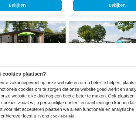
Bekijken
Bekijken
7.9
personen
Parel 5 personen
 cookies plaatsen?
Leuvert
Recreatiepark het Esmeer
tieme vakantiegevoel op onze website en om u beter te helpen, plaatse
ord-Brabant
Aalst, Gelderland
nctionele cookies om te zorgen dat onze website goed werkt en analy
1
5
1
1
onze website elke dag nog een beetje beter te maken. Ook plaatsen
 cookies zodat wij u persoonlijke content en aanbiedingen kunnen late
st voor niet accepteren plaatsen we alleen functionele en analytische
stus - ma
vr 14 augustus - ma
er hierover leest u in ons
cookiebeleid
501
us
17 augustus
incl. toeslagen
3 nachten
voor 2 personen
v