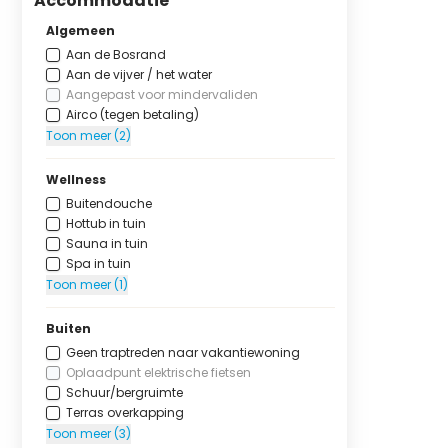
Accommodatie
Algemeen
Aan de Bosrand
Aan de vijver / het water
Aangepast voor mindervaliden
Airco (tegen betaling)
Toon meer (2)
Wellness
Buitendouche
Hottub in tuin
Sauna in tuin
Spa in tuin
Toon meer (1)
Buiten
Geen traptreden naar vakantiewoning
Oplaadpunt elektrische fietsen
Schuur/bergruimte
Terras overkapping
Toon meer (3)