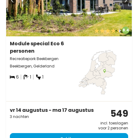
8.4
Module special Eco 6
personen
Recreatiepark Beekbergen
Beekbergen, Gelderland
6
1
1
vr 14 augustus - ma 17 augustus
549
3 nachten
incl. toeslagen
voor 2 personen