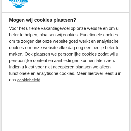
Mogen wij cookies plaatsen?
vr 14 augustus - ma 17 augustus
517
Voor het ultieme vakantiegevoel op onze website en om u
3 nachten
beter te helpen, plaatsen wij cookies. Functionele cookies
incl. toeslagen
om te zorgen dat onze website goed werkt en analytische
voor 2 personen
cookies om onze website elke dag nog een beetje beter te
Bekijken
maken. Ook plaatsen we persoonlijke cookies zodat wij u
persoonlijke content en aanbiedingen kunnen laten zien.
Indien u kiest voor niet accepteren plaatsen we alleen
functionele en analytische cookies. Meer hierover leest u in
ons
cookiebeleid