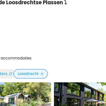
de Loosdrechtse Plassen ⤵
4 accommodaties
lters
Loosdrecht