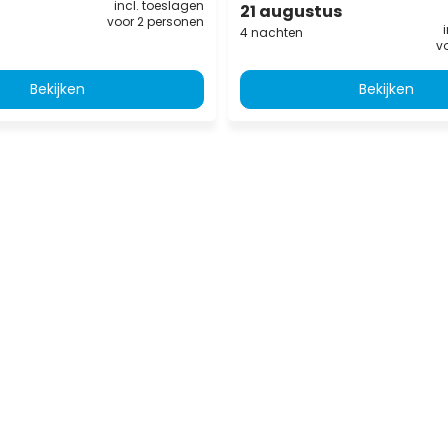
incl. toeslagen
21 augustus
voor 2 personen
4 nachten
v
Bekijken
Bekijken