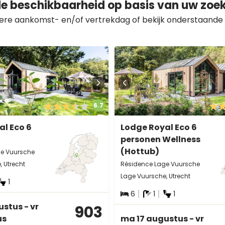
de beschikbaarheid op basis van uw zo
ere aankomst- en/of vertrekdag of bekijk onderstaande o
6.7
al Eco 6
Lodge Royal Eco 6
personen Wellness
(Hottub)
ge Vuursche
 Utrecht
Résidence Lage Vuursche
Lage Vuursche, Utrecht
1
6
1
1
stus - vr
903
us
ma 17 augustus - vr