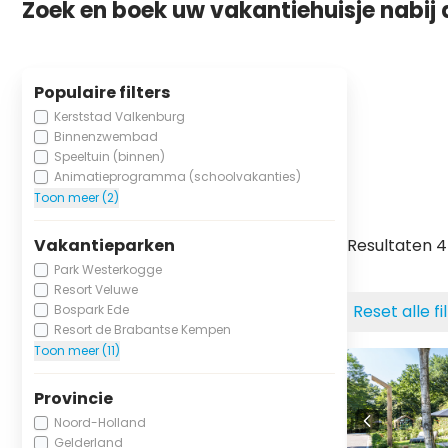
Zoek en boek uw vakantiehuisje nabij 
Populaire filters
Kerststad Valkenburg
Binnenzwembad
Speeltuin (binnen)
Animatieprogramma (schoolvakanties)
Toon meer (2)
Vakantieparken
Resultaten 
Park Westerkogge
Resort Veluwe
Reset alle fi
Bospark Ede
Resort de Brabantse Kempen
Toon meer (11)
Provincie
Noord-Holland
Gelderland