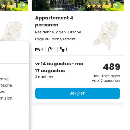
7.8
9.3
Appartement 4
personen
Résidence Lage Vuursche
Lage Vuursche, Utrecht
4
1
1
vr 14 augustus - ma
470
489
17 augustus
incl. toeslagen
incl. toeslagen
3 nachten
n wij
oor 2 personen
voor 2 personen
tische
 we
Bekijken
n zien.