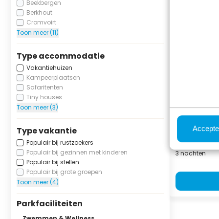
Beekbergen
Berkhout
Cromvoirt
Toon meer (11)
Lodge Roy
personen 
Type accommodatie
(Hottub)
Vakantiehuizen
Kampeerplaatsen
Résidence La
Safaritenten
Lage Vuursche,
Tiny houses
4
1
Toon meer (3)
Accepte
Type vakantie
vr 14 augu
17 august
Populair bij rustzoekers
Populair bij gezinnen met kinderen
3 nachten
Populair bij stellen
Populair bij grote groepen
Toon meer (4)
Parkfaciliteiten
Zwemmen & Wellness