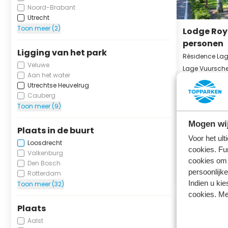
Noord-Brabant
Utrecht
Toon meer (2)
Lodge Roy
personen
Ligging van het park
Résidence La
Veluwe
Lage Vuursche,
Aan het water
Utrechtse Heuvelrug
4
1
Cauberg
Toon meer (9)
vr 14 augu
17 august
Mogen wij
Plaats in de buurt
3 nachten
Voor het ul
Loosdrecht
cookies. Fu
Valkenburg
cookies om 
Den Bosch
persoonlijke
Rotterdam
Indien u kie
Toon meer (32)
cookies. Me
Plaats
Aalst