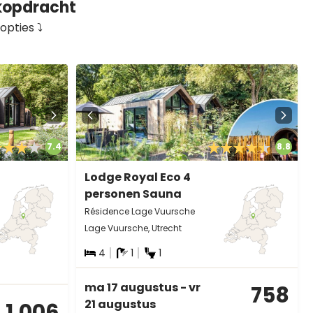
ekopdracht
pties ⤵️
7.4
8.8
Lodge Royal Eco 4
personen Sauna
Résidence Lage Vuursche
Lage Vuursche, Utrecht
4
1
1
ma 17 augustus - vr
758
21 augustus
1.006