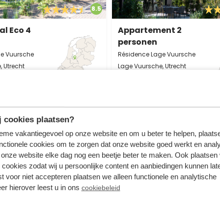
8.5
al Eco 4
Appartement 2
personen
ge Vuursche
Résidence Lage Vuursche
 Utrecht
Lage Vuursche, Utrecht
1
2
1
1
stus - ma
vr 14 augustus - ma
576
us
17 augustus
 cookies plaatsen?
incl. toeslagen
3 nachten
tieme vakantiegevoel op onze website en om u beter te helpen, plaatse
voor 2 personen
v
nctionele cookies om te zorgen dat onze website goed werkt en analy
onze website elke dag nog een beetje beter te maken. Ook plaatsen
Bekijken
Bekijken
 cookies zodat wij u persoonlijke content en aanbiedingen kunnen late
st voor niet accepteren plaatsen we alleen functionele en analytische
er hierover leest u in ons
cookiebeleid