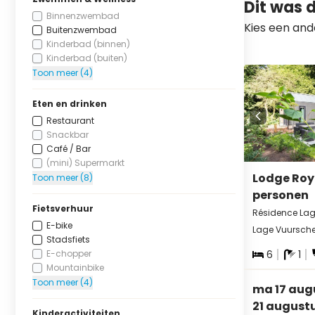
Dit was 
Binnenzwembad
Kies een and
Buitenzwembad
Kinderbad (binnen)
Kinderbad (buiten)
Toon meer (4)
Eten en drinken
Restaurant
Snackbar
Café / Bar
(mini) Supermarkt
Lodge Roy
Toon meer (8)
personen
Fietsverhuur
Résidence La
E-bike
Lage Vuursche,
Stadsfiets
E-chopper
6
1
Mountainbike
Toon meer (4)
ma 17 augu
21 august
Kinderactiviteiten