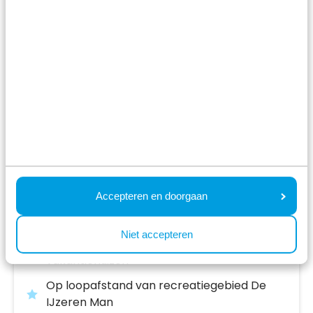
Résidence de Leuvert
Cromvoirt,
Noord-Brabant
Accepteren en doorgaan
8.0
1997 Beoordelingen
Niet accepteren
Populair vakantiepark met breed aanbod
vakantiehuizen
Op loopafstand van recreatiegebied De
IJzeren Man