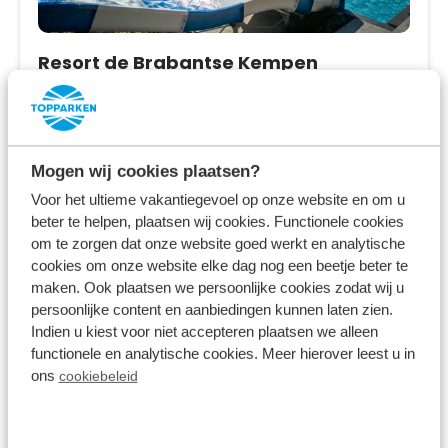
Resort de Brabantse Kempen
Lage Mierde,
Noord-Brabant
8.6
669 Beoordelingen
Mogen wij cookies plaatsen?
Nieuw vakantieresort
Voor het ultieme vakantiegevoel op onze website en om u
Gelegen in Noord-Brabant, 10 km vanaf de
beter te helpen, plaatsen wij cookies. Functionele cookies
Belgische grens
om te zorgen dat onze website goed werkt en analytische
cookies om onze website elke dag nog een beetje beter te
Binnen- en buitenzwembad, restaurant,
maken. Ook plaatsen we persoonlijke cookies zodat wij u
Adventure golf & meer!
persoonlijke content en aanbiedingen kunnen laten zien.
Indien u kiest voor niet accepteren plaatsen we alleen
vr 4 december - ma 7 december
functionele en analytische cookies. Meer hierover leest u in
3 nachten
Vanaf:
ons
cookiebeleid
367
2 gasten