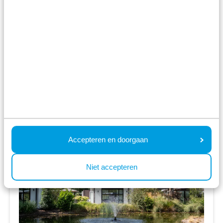
buitenzwembad
ma 10 mei - vr 14 mei
4 nachten
Vanaf:
364
2 gasten
Bekijk accommodaties
Bekijk vakantiepark
Accepteren en doorgaan
Niet accepteren